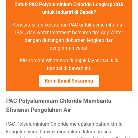
Butuh PAC Polyaluminium Chloride Lengkap COA
untuk Industri di Depok?
Konsultasikan kebutuhan PAC untuk penjernihan air,
IPAL, dan water treatment bersama tim Ady Water
dengan dukungan dokumen lengkap dan
pengiriman cepat.
Klik tombol WhatsApp di pojok layar atau klik
tombol di bawah ini.
Kirim Email Sekarang
PAC Polyaluminium Chloride Membantu
Efisiensi Pengolahan Air
PAC Polyaluminium Chloride merupakan bahan kimia
koagulan yang banyak digunakan dalam proses