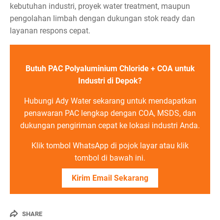
kebutuhan industri, proyek water treatment, maupun
pengolahan limbah dengan dukungan stok ready dan
layanan respons cepat.
Butuh PAC Polyaluminium Chloride + COA untuk
Industri di Depok?
Hubungi Ady Water sekarang untuk mendapatkan
penawaran PAC lengkap dengan COA, MSDS, dan
dukungan pengiriman cepat ke lokasi industri Anda.
Klik tombol WhatsApp di pojok layar atau klik
tombol di bawah ini.
Kirim Email Sekarang
SHARE