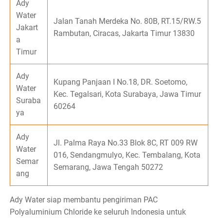
Ady
Water
Jalan Tanah Merdeka No. 80B, RT.15/RW.5
Jakart
Rambutan, Ciracas, Jakarta Timur 13830
a
Timur
Ady
Kupang Panjaan I No.18, DR. Soetomo,
Water
Kec. Tegalsari, Kota Surabaya, Jawa Timur
Suraba
60264
ya
Ady
Jl. Palma Raya No.33 Blok 8C, RT 009 RW
Water
016, Sendangmulyo, Kec. Tembalang, Kota
Semar
Semarang, Jawa Tengah 50272
ang
Ady Water siap membantu pengiriman PAC
Polyaluminium Chloride ke seluruh Indonesia untuk