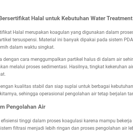
Bersertifikat Halal untuk Kebutuhan Water Treatment
rtifikat Halal merupakan koagulan yang digunakan dalam prose
kel tersuspensi. Material ini banyak dipakai pada sistem PDAM
ernih dalam waktu singkat.
ja dengan cara menggumpalkan partikel halus di dalam air seh
an melalui proses sedimentasi. Hasilnya, tingkat kekeruhan air
at.
gan kualitas stabil dan siap suplai untuk berbagai kebutuhan
itarnya, sehingga operasional pengolahan air tetap berjalan 
em Pengolahan Air
isiensi tinggi dalam proses koagulasi karena mampu bekerja 
stem filtrasi menjadi lebih ringan dan proses pengolahan air leb