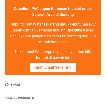
Dapatkan PAC Japan Kemasan Industri untuk
Seluruh Area di Bontang
Hubungi Ady Water sekarang untuk kebutuhan PAC
Japan dengan kemasan industri, spesifikasi jelas,
dan layanan pengiriman cepat ke Bontang maupun
seluruh Indonesia.
Klik tombol WhatsApp di pojok layar atau klik
tombol di bawah ini.
Kirim Email Sekarang
SHARE
RELATED PRODUCTS