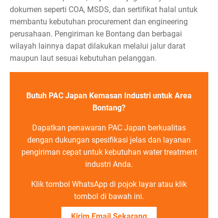
dokumen seperti COA, MSDS, dan sertifikat halal untuk
membantu kebutuhan procurement dan engineering
perusahaan. Pengiriman ke Bontang dan berbagai
wilayah lainnya dapat dilakukan melalui jalur darat
maupun laut sesuai kebutuhan pelanggan.
Butuh PAC Japan Kemasan Industri untuk Area
Bontang?
Dapatkan penawaran PAC Japan berkualitas
dengan dukungan spesifikasi jelas dan layanan
pengiriman cepat untuk kebutuhan water treatment
industri Anda.
Klik tombol WhatsApp di pojok layar atau klik
tombol di bawah ini.
Kirim Email Sekarang