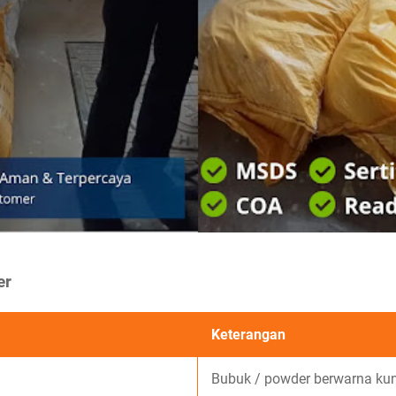
er
Keterangan
Bubuk / powder berwarna ku