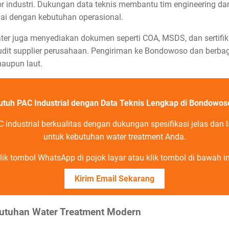
or industri. Dukungan data teknis membantu tim engineering d
ai dengan kebutuhan operasional.
ater juga menyediakan dokumen seperti COA, MSDS, dan sertifi
dit supplier perusahaan. Pengiriman ke Bondowoso dan berbaga
maupun laut.
utuh PAC Industrial dengan Data Teknis Lengkap di Bondowos
industrial berkualitas dengan dukungan spesifikasi jelas dan 
untuk kebutuhan water treatment Anda.
lik tombol WhatsApp di pojok layar atau klik tombol di bawah in
Kirim Email Sekarang
butuhan Water Treatment Modern