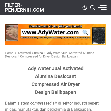
FILTER-
PENJERNIH.COM
›
›
Home
Activated Alumina
Ady Water Jual Activated Alumina
Desiccant Compressed Air Dryer Design Balikpapan
Ady Water Jual Activated
Alumina Desiccant
Compressed Air Dryer
Design Balikpapan
Dalam sistem
compressed air
di sektor industri seperti
migas, manufaktur, dan petrokimia di Balikpapan,