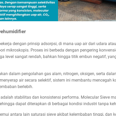
Dehumidifier
ekerja dengan prinsip adsorpsi, di mana uap air dari udara atau
-pori mikroskopis. Proses ini berbeda dengan pengering konvens
level sangat rendah, bahkan hingga titik embun negatif, yang
akan dalam pengolahan gas alam, nitrogen, oksigen, serta dalam
nyerap air secara selektif, sistem ini membantu mencegah k
lembaban berlebih.
adalah stabilitas dan konsistensi performa. Molecular Sieve 
hingga dapat diterapkan di berbagai kondisi industri tanpa kehi
mui antara lain saturasi sieve akibat kelembaban tinggi, dan k