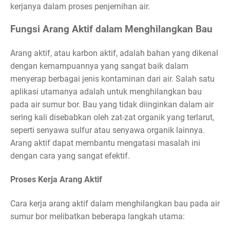
kerjanya dalam proses penjernihan air.
Fungsi Arang Aktif dalam Menghilangkan Bau
Arang aktif, atau karbon aktif, adalah bahan yang dikenal
dengan kemampuannya yang sangat baik dalam
menyerap berbagai jenis kontaminan dari air. Salah satu
aplikasi utamanya adalah untuk menghilangkan bau
pada air sumur bor. Bau yang tidak diinginkan dalam air
sering kali disebabkan oleh zat-zat organik yang terlarut,
seperti senyawa sulfur atau senyawa organik lainnya.
Arang aktif dapat membantu mengatasi masalah ini
dengan cara yang sangat efektif.
Proses Kerja Arang Aktif
Cara kerja arang aktif dalam menghilangkan bau pada air
sumur bor melibatkan beberapa langkah utama: