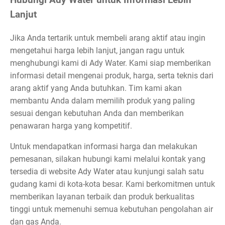
Lanjut
Jika Anda tertarik untuk membeli arang aktif atau ingin
mengetahui harga lebih lanjut, jangan ragu untuk
menghubungi kami di Ady Water. Kami siap memberikan
informasi detail mengenai produk, harga, serta teknis dari
arang aktif yang Anda butuhkan. Tim kami akan
membantu Anda dalam memilih produk yang paling
sesuai dengan kebutuhan Anda dan memberikan
penawaran harga yang kompetitif.
Untuk mendapatkan informasi harga dan melakukan
pemesanan, silakan hubungi kami melalui kontak yang
tersedia di website Ady Water atau kunjungi salah satu
gudang kami di kota-kota besar. Kami berkomitmen untuk
memberikan layanan terbaik dan produk berkualitas
tinggi untuk memenuhi semua kebutuhan pengolahan air
dan gas Anda.