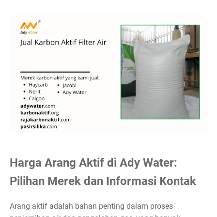
Harga Arang Aktif di Ady Water:
Pilihan Merek dan Informasi Kontak
Arang aktif adalah bahan penting dalam proses