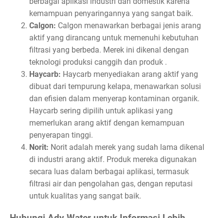
berbagai aplikasi industri dan domestik karena
kemampuan penyaringannya yang sangat baik.
Calgon:
Calgon menawarkan berbagai jenis arang
aktif yang dirancang untuk memenuhi kebutuhan
filtrasi yang berbeda. Merek ini dikenal dengan
teknologi produksi canggih dan produk .
Haycarb:
Haycarb menyediakan arang aktif yang
dibuat dari tempurung kelapa, menawarkan solusi
dan efisien dalam menyerap kontaminan organik.
Haycarb sering dipilih untuk aplikasi yang
memerlukan arang aktif dengan kemampuan
penyerapan tinggi.
Norit:
Norit adalah merek yang sudah lama dikenal
di industri arang aktif. Produk mereka digunakan
secara luas dalam berbagai aplikasi, termasuk
filtrasi air dan pengolahan gas, dengan reputasi
untuk kualitas yang sangat baik.
Hubungi Ady Water untuk Informasi Lebih