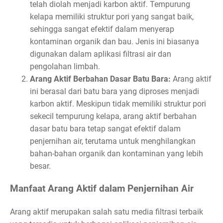
telah diolah menjadi karbon aktif. Tempurung
kelapa memiliki struktur pori yang sangat baik,
sehingga sangat efektif dalam menyerap
kontaminan organik dan bau. Jenis ini biasanya
digunakan dalam aplikasi filtrasi air dan
pengolahan limbah.
Arang Aktif Berbahan Dasar Batu Bara:
Arang aktif
ini berasal dari batu bara yang diproses menjadi
karbon aktif. Meskipun tidak memiliki struktur pori
sekecil tempurung kelapa, arang aktif berbahan
dasar batu bara tetap sangat efektif dalam
penjernihan air, terutama untuk menghilangkan
bahan-bahan organik dan kontaminan yang lebih
besar.
Manfaat Arang Aktif dalam Penjernihan Air
Arang aktif merupakan salah satu media filtrasi terbaik