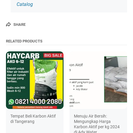
Catalog
SHARE
RELATED PRODUCTS
Tempat Beli Karbon Aktif
Menuju Air Bersih:
di Tangerang
Mengungkap Harga
Karbon Aktif per kg 2024
di Ady Water