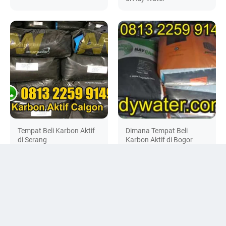
Tempat Beli Karbon Aktif
Dimana Tempat Beli
di Serang
Karbon Aktif di Bogor
DISCUSSION