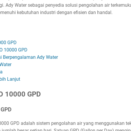
ggi. Ady Water sebagai penyedia solusi pengolahan air terkem
menuhi kebutuhan industri dengan efisien dan handal.
0000 GPD
 RO 10000 GPD
i Berpengalaman Ady Water
 Water
ya
bih Lanjut
RO 10000 GPD
0 GPD
0000 GPD adalah sistem pengolahan air yang menggunakan tek
 jumlah besar setiap hari. Satuan GPD (Gallon per Day) mengi