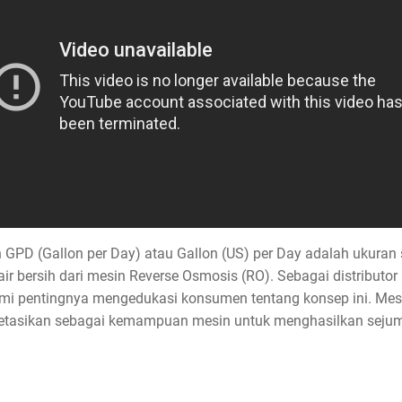
lah GPD (Gallon per Day) atau Gallon (US) per Day adalah ukura
ir bersih dari mesin Reverse Osmosis (RO). Sebagai distributo
i pentingnya mengedukasi konsumen tentang konsep ini. Mes
retasikan sebagai kemampuan mesin untuk menghasilkan sejumla