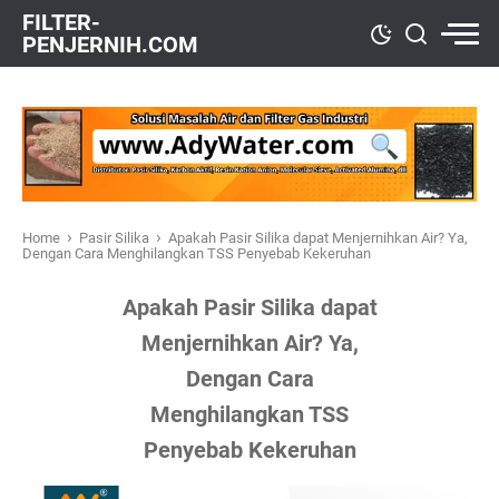
FILTER-
PENJERNIH.COM
›
›
Home
Pasir Silika
Apakah Pasir Silika dapat Menjernihkan Air? Ya,
Dengan Cara Menghilangkan TSS Penyebab Kekeruhan
Apakah Pasir Silika dapat
Menjernihkan Air? Ya,
Dengan Cara
Menghilangkan TSS
Penyebab Kekeruhan