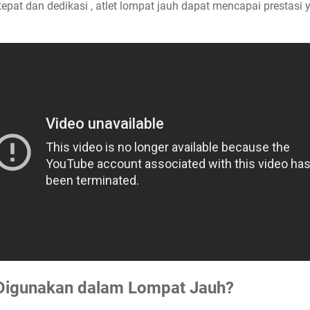
tepat dan dedikasi , atlet lompat jauh dapat mencapai presta
 Digunakan dalam Lompat Jauh?