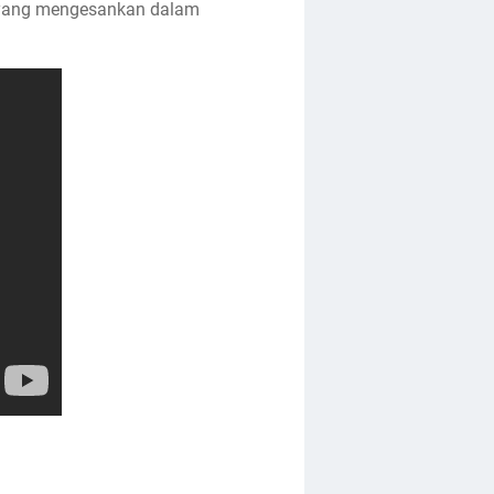
si yang mengesankan dalam