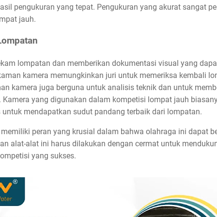
 hasil pengukuran yang tepat. Pengukuran yang akurat sangat 
mpat jauh.
Lompatan
kam lompatan dan memberikan dokumentasi visual yang dapat
Rekaman kamera memungkinkan juri untuk memeriksa kembali 
ekaman kamera juga berguna untuk analisis teknik dan untuk me
a. Kamera yang digunakan dalam kompetisi lompat jauh biasany
is untuk mendapatkan sudut pandang terbaik dari lompatan.
 memiliki peran yang krusial dalam bahwa olahraga ini dapat 
an alat-alat ini harus dilakukan dengan cermat untuk menduku
kompetisi yang sukses.