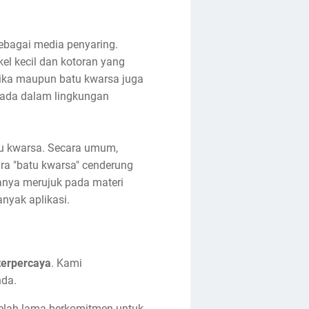
sebagai media penyaring.
l kecil dan kotoran yang
silika maupun batu kwarsa juga
ng ada dalam lingkungan
tu kwarsa. Secara umum,
tara "batu kwarsa" cenderung
anya merujuk pada materi
nyak aplikasi.
 terpercaya
. Kami
nda.
 telah lama berkomitmen untuk