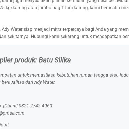
kami juga menyediakan pilihan kemasan yang fleksibel. Mulai 
 25 kg/karung atau jumbo bag 1 ton/karung, kami berusaha m
 Ady Water siap menjadi mitra terpercaya bagi Anda yang memb
g dan sekitarnya. Hubungi kami sekarang untuk mendapatkan pe
lier produk: Batu Silika
mpatan untuk memastikan kebutuhan rumah tangga atau indus
 berkualitas dari Ady Water.
: [Ghani] 0821 2742 4060
r@gmail.com
iputi