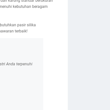
dari karung standar berukuran
emenuhi kebutuhan beragam
utuhkan pasir silika
nawaran terbaik!
tri Anda terpenuhi