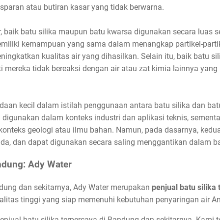
nsparan atau butiran kasar yang tidak berwarna.
r, baik batu silika maupun batu kwarsa digunakan secara luas 
emiliki kemampuan yang sama dalam menangkap partikel-partike
eningkatkan kualitas air yang dihasilkan. Selain itu, baik batu 
arti mereka tidak bereaksi dengan air atau zat kimia lainnya ya
daan kecil dalam istilah penggunaan antara batu silika dan ba
um digunakan dalam konteks industri dan aplikasi teknis, semen
 konteks geologi atau ilmu bahan. Namun, pada dasarnya, kedu
sida, dan dapat digunakan secara saling menggantikan dalam ba
andung: Ady Water
ndung dan sekitarnya, Ady Water merupakan
penjual batu silika
alitas tinggi yang siap memenuhi kebutuhan penyaringan air A
enjual batu silika terpercaya di Bandung dan sekitarnya. Kami