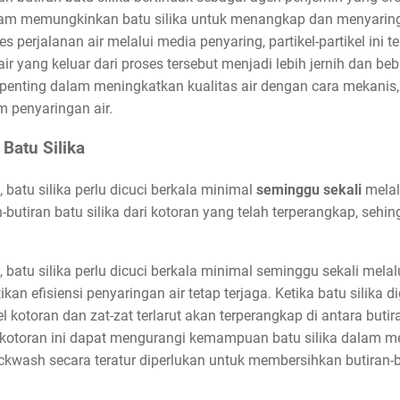
am memungkinkan batu silika untuk menangkap dan menyaring pa
s perjalanan air melalui media penyaring, partikel-partikel ini te
 air yang keluar dari proses tersebut menjadi lebih jernih dan b
n penting dalam meningkatkan kualitas air dengan cara mekanis
 penyaringan air.
Batu Silika
 batu silika perlu dicuci berkala minimal
seminggu sekali
melal
butiran batu silika dari kotoran yang telah terperangkap, sehi
 batu silika perlu dicuci berkala minimal seminggu sekali melal
an efisiensi penyaringan air tetap terjaga. Ketika batu silika
el kotoran dan zat-zat terlarut akan terperangkap di antara butira
kotoran ini dapat mengurangi kemampuan batu silika dalam men
ckwash secara teratur diperlukan untuk membersihkan butiran-but