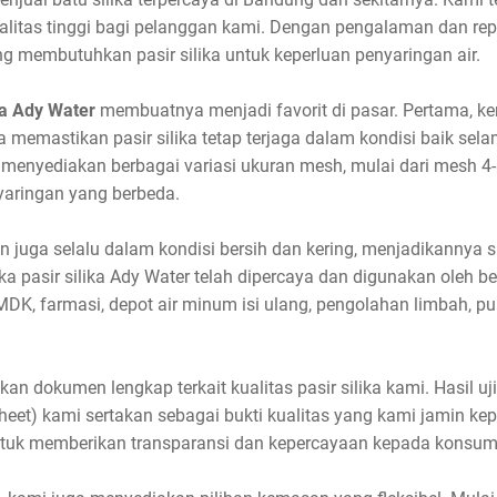
alitas tinggi bagi pelanggan kami. Dengan pengalaman dan rep
g membutuhkan pasir silika untuk keperluan penyaringan air.
ka Ady Water
membuatnya menjadi favorit di pasar. Pertama, k
a memastikan pasir silika tetap terjaga dalam kondisi baik se
 menyediakan berbagai variasi ukuran mesh, mulai dari mesh 4
aringan yang berbeda.
an juga selalu dalam kondisi bersih dan kering, menjadikannya 
a pasir silika Ady Water telah dipercaya dan digunakan oleh be
AMDK, farmasi, depot air minum isi ulang, pengolahan limbah, p
an dokumen lengkap terkait kualitas pasir silika kami. Hasil uji
eet) kami sertakan sebagai bukti kualitas yang kami jamin kep
uk memberikan transparansi dan kepercayaan kepada konsum