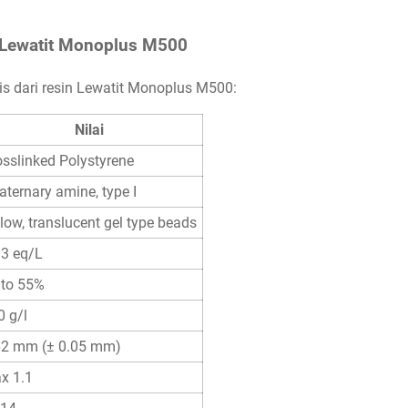
n Lewatit Monoplus M500
nis dari resin Lewatit Monoplus M500:
Nilai
osslinked Polystyrene
aternary amine, type I
low, translucent gel type beads
.3 eq/L
 to 55%
0 g/l
62 mm (± 0.05 mm)
x 1.1