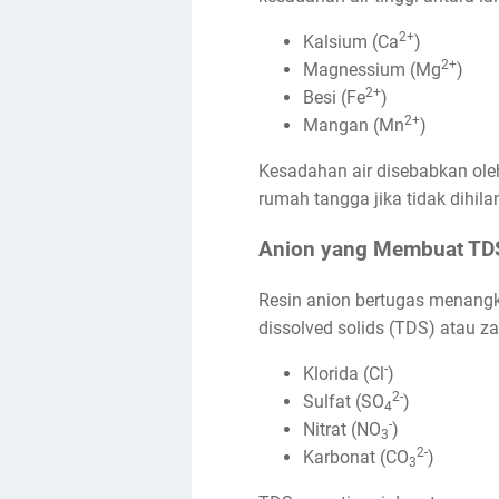
2+
Kalsium (Ca
)
2+
Magnessium (Mg
)
2+
Besi (Fe
)
2+
Mangan (Mn
)
Kesadahan air disebabkan ole
rumah tangga jika tidak dihila
Anion yang Membuat TDS
Resin anion bertugas menangka
dissolved solids (TDS) atau zat
-
Klorida (Cl
)
2-
Sulfat (SO
)
4
-
Nitrat (NO
)
3
2-
Karbonat (CO
)
3