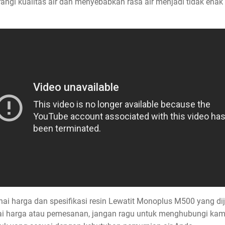
angi kualitas air dan menyebabkan rasa air menjadi tidak ena
i harga dan spesifikasi resin Lewatit Monoplus M500 yang dij
nai harga atau pemesanan, jangan ragu untuk menghubungi kami