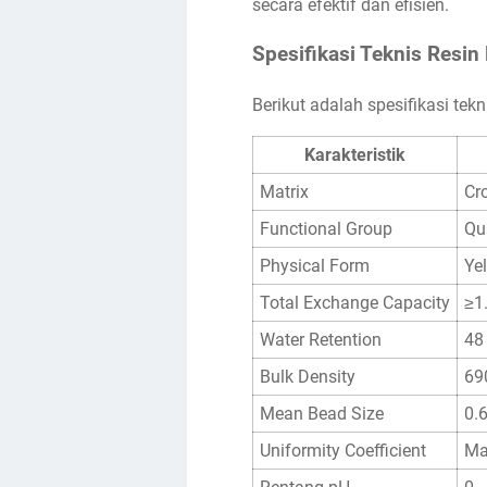
secara efektif dan efisien.
Spesifikasi Teknis Resi
Berikut adalah spesifikasi tek
Karakteristik
Matrix
Cr
Functional Group
Qu
Physical Form
Yel
Total Exchange Capacity
≥1
Water Retention
48
Bulk Density
69
Mean Bead Size
0.
Uniformity Coefficient
Ma