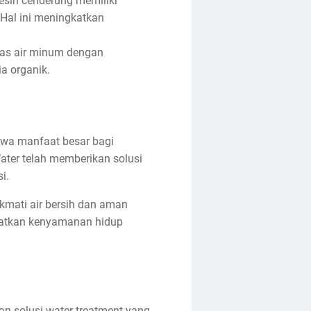
resin cenderung memiliki
. Hal ini meningkatkan
tas air minum dengan
a organik.
awa manfaat besar bagi
ater telah memberikan solusi
i.
kmati air bersih dan aman
gkatkan kenyamanan hidup
an solusi water treatment yang