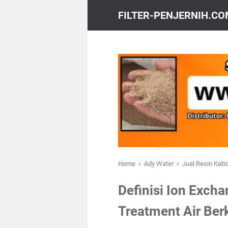
FILTER-PENJERNIH.C
›
›
Home
Ady Water
Jual Resin Kati
Definisi Ion Exch
Treatment Air Be