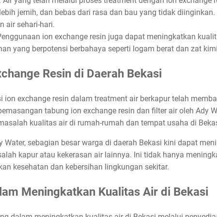
: Air yang telah melalui proses treatment dengan ion exchange 
 lebih jernih, dan bebas dari rasa dan bau yang tidak diinginkan
ir sehari-hari.
Penggunaan ion exchange resin juga dapat meningkatkan kuali
n yang berpotensi berbahaya seperti logam berat dan zat kimi
xchange Resin di Daerah Bekasi
si ion exchange resin dalam treatment air berkapur telah memb
masangan tabung ion exchange resin dan filter air oleh Ady W
masalah kualitas air di rumah-rumah dan tempat usaha di Bekas
 Water, sebagian besar warga di daerah Bekasi kini dapat meni
alah kapur atau kekerasan air lainnya. Ini tidak hanya menin
kan kesehatan dan kebersihan lingkungan sekitar.
am Meningkatkan Kualitas Air di Bekasi
ing dalam meningkatkan kualitas air di Bekasi melalui penyedia