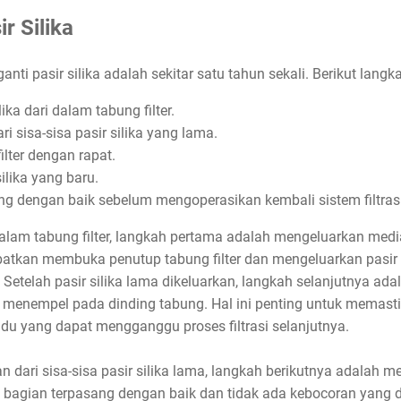
r Silika
ti pasir silika adalah sekitar satu tahun sekali. Berikut lang
ika dari dalam tabung filter.
ri sisa-sisa pasir silika yang lama.
lter dengan rapat.
ilika yang baru.
ng dengan baik sebelum mengoperasikan kembali sistem filtrasi
dalam tabung filter, langkah pertama adalah mengeluarkan media
batkan membuka penutup tabung filter dan mengeluarkan pasir si
. Setelah pasir silika lama dikeluarkan, langkah selanjutnya ad
ang menempel pada dinding tabung. Hal ini penting untuk memasti
sidu yang dapat mengganggu proses filtrasi selanjutnya.
kan dari sisa-sisa pasir silika lama, langkah berikutnya adala
a bagian terpasang dengan baik dan tidak ada kebocoran yan