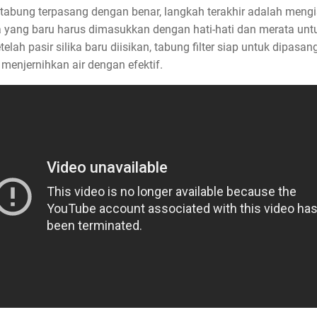
h tabung terpasang dengan benar, langkah terakhir adalah mengis
lika yang baru harus dimasukkan dengan hati-hati dan merata un
Setelah pasir silika baru diisikan, tabung filter siap untuk dipas
k menjernihkan air dengan efektif.