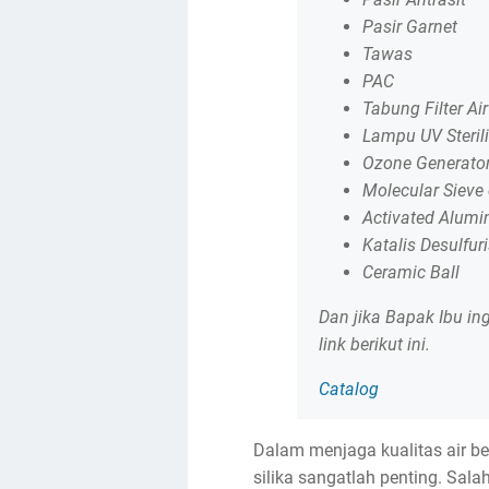
Pasir Garnet
Tawas
PAC
Tabung Filter Air
Lampu UV Sterili
Ozone Generato
Molecular Sieve
Activated Alumi
Katalis Desulfur
Ceramic Ball
Dan jika Bapak Ibu in
link berikut ini.
Catalog
Dalam menjaga kualitas air ber
silika sangatlah penting. Sal