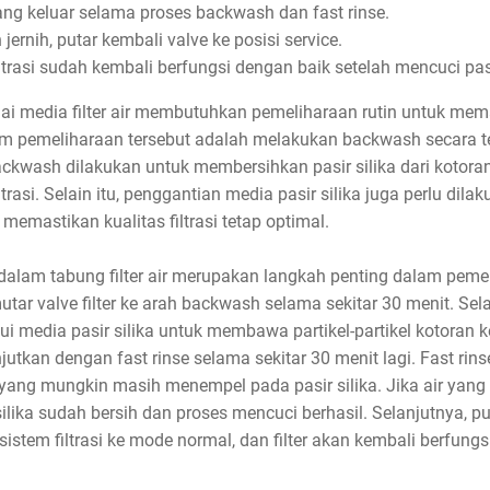
yang keluar selama proses backwash dan fast rinse.
 jernih, putar kembali valve ke posisi service.
ltrasi sudah kembali berfungsi dengan baik setelah mencuci pasi
ai media filter air membutuhkan pemeliharaan rutin untuk mema
am pemeliharaan tersebut adalah melakukan backwash secara te
Backwash dilakukan untuk membersihkan pasir silika dari kotoran
trasi. Selain itu, penggantian media pasir silika juga perlu di
 memastikan kualitas filtrasi tetap optimal.
 dalam tabung filter air merupakan langkah penting dalam pemeli
r valve filter ke arah backwash selama sekitar 30 menit. Sel
lui media pasir silika untuk membawa partikel-partikel kotoran ke
jutkan dengan fast rinse selama sekitar 30 menit lagi. Fast rins
ang mungkin masih menempel pada pasir silika. Jika air yang k
ika sudah bersih dan proses mencuci berhasil. Selanjutnya, puta
istem filtrasi ke mode normal, dan filter akan kembali berfung