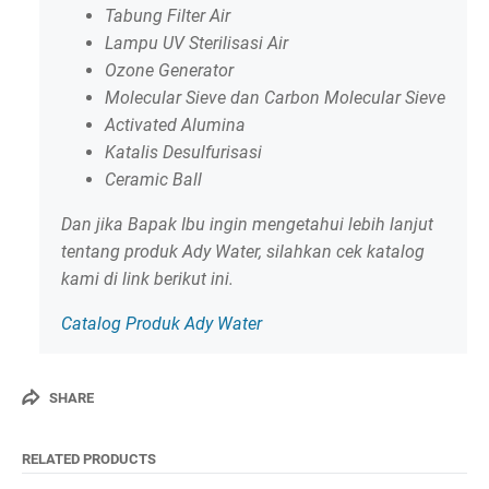
Tabung Filter Air
Lampu UV Sterilisasi Air
Ozone Generator
Molecular Sieve dan Carbon Molecular Sieve
Activated Alumina
Katalis Desulfurisasi
Ceramic Ball
Dan jika Bapak Ibu ingin mengetahui lebih lanjut
tentang produk Ady Water, silahkan cek katalog
kami di link berikut ini.
Catalog Produk Ady Water
SHARE
RELATED PRODUCTS