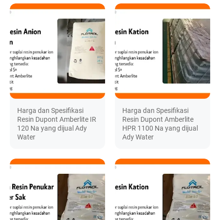
Harga dan Spesifikasi
Harga dan Spesifikasi
Resin Dupont Amberlite IR
Resin Dupont Amberlite
120 Na yang dijual Ady
HPR 1100 Na yang dijual
Water
Ady Water