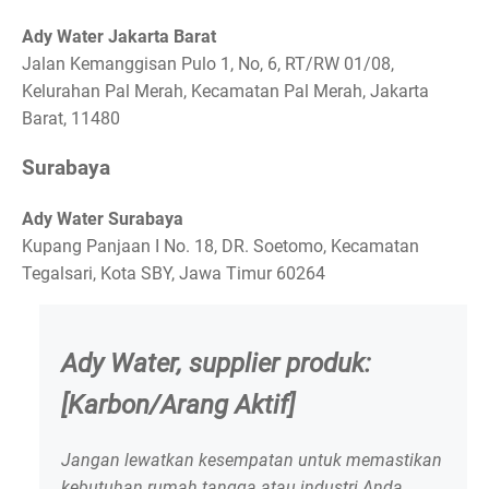
Ady Water Jakarta Barat
Jalan Kemanggisan Pulo 1, No, 6, RT/RW 01/08,
Kelurahan Pal Merah, Kecamatan Pal Merah, Jakarta
Barat, 11480
Surabaya
Ady Water Surabaya
Kupang Panjaan I No. 18, DR. Soetomo, Kecamatan
Tegalsari, Kota SBY, Jawa Timur 60264
Ady Water, supplier produk:
[Karbon/Arang Aktif]
Jangan lewatkan kesempatan untuk memastikan
kebutuhan rumah tangga atau industri Anda