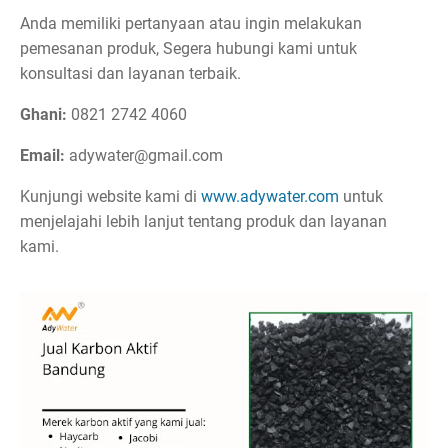
Anda memiliki pertanyaan atau ingin melakukan
pemesanan produk, Segera hubungi kami untuk
konsultasi dan layanan terbaik.
Ghani:
0821 2742 4060
Email:
adywater@gmail.com
Kunjungi website kami di
www.adywater.com
untuk
menjelajahi lebih lanjut tentang produk dan layanan
kami.