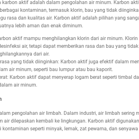
karbon aktif adalah dalam pengolahan air minum. Karbon akt
 berbagai kontaminan, termasuk klorin, bau yang tidak diinginka
 rasa dan kualitas air. Karbon aktif adalah pilihan yang sang
uatnya lebih aman dan enak diminum.
arbon aktif mampu menghilangkan klorin dari air minum. Klori
esinfeksi air, tetapi dapat memberikan rasa dan bau yang tidak
hilangkannya dari air.
asa yang tidak diinginkan: Karbon aktif juga efektif dalam me
lam air minum, seperti bau lumpur atau bau kaporit.
at: Karbon aktif dapat menyerap logam berat seperti timbal da
 dalam air minum.
h
alam pengolahan air limbah. Dalam industri, air limbah serin
m air dilepaskan kembali ke lingkungan. Karbon aktif digunak
kontaminan seperti minyak, lemak, zat pewarna, dan senyawa o