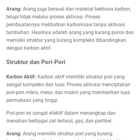
Arang:
Arang juga berasal dari material berbasis karbon,
tetapi tidak melalui proses aktivasi. Proses
pembuatannya melibatkan karbonisasi tanpa aktivasi
tambahan. Hasilnya adalah arang yang kurang poros dan
memiliki struktur yang kurang kompleks dibandingkan
dengan karbon aktif.
Struktur dan Pori-Pori
Karbon Aktif:
Karbon aktif memiliki struktur pori yang
sangat kompleks dan luas. Proses aktivasi menciptakan
pori-pori mikro, meso, dan makro yang memberikan luas
permukaan yang tinggi.
Pori-pori ini sangat efektif dalam menangkap dan
menahan berbagai zat terlarut, gas, dan partikel.
Arang:
Arang memiliki struktur pori yang kurang