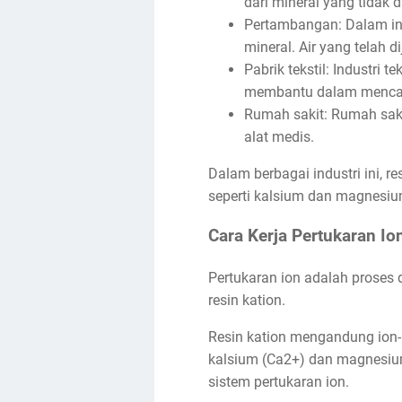
dari mineral yang tidak 
Pertambangan: Dalam ind
mineral. Air yang telah 
Pabrik tekstil: Industri
membantu dalam mencapa
Rumah sakit: Rumah saki
alat medis.
Dalam berbagai industri ini, r
seperti kalsium dan magnesiu
Cara Kerja Pertukaran Io
Pertukaran ion adalah proses d
resin kation.
Resin kation mengandung ion-io
kalsium (Ca2+) dan magnesium 
sistem pertukaran ion.