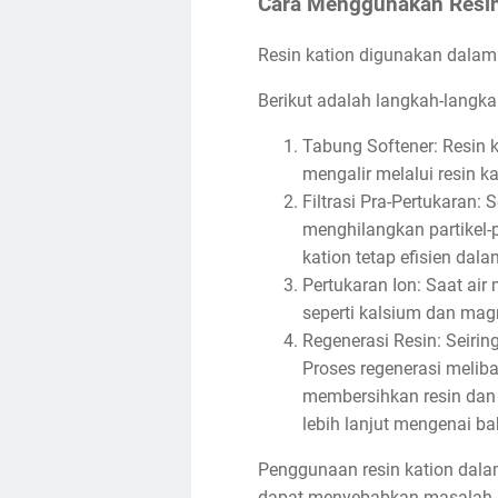
Cara Menggunakan Resin
Resin kation digunakan dalam s
Berikut adalah langkah-langk
Tabung Softener: Resin 
mengalir melalui resin ka
Filtrasi Pra-Pertukaran: 
menghilangkan partikel-
kation tetap efisien dala
Pertukaran Ion: Saat air 
seperti kalsium dan mag
Regenerasi Resin: Seiring
Proses regenerasi melib
membersihkan resin dan
lebih lanjut mengenai ba
Penggunaan resin kation dalam
dapat menyebabkan masalah se