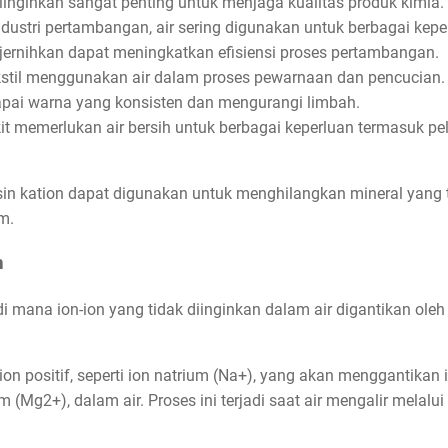
diinginkan sangat penting untuk menjaga kualitas produk kimia.
ustri pertambangan, air sering digunakan untuk berbagai kep
dijernihkan dapat meningkatkan efisiensi proses pertambangan.
 tekstil menggunakan air dalam proses pewarnaan dan pencucian.
i warna yang konsisten dan mengurangi limbah.
t memerlukan air bersih untuk berbagai keperluan termasuk pel
esin kation dapat digunakan untuk menghilangkan mineral yang ti
m.
n
i mana ion-ion yang tidak diinginkan dalam air digantikan oleh
n positif, seperti ion natrium (Na+), yang akan menggantikan ion
(Mg2+), dalam air. Proses ini terjadi saat air mengalir melalui