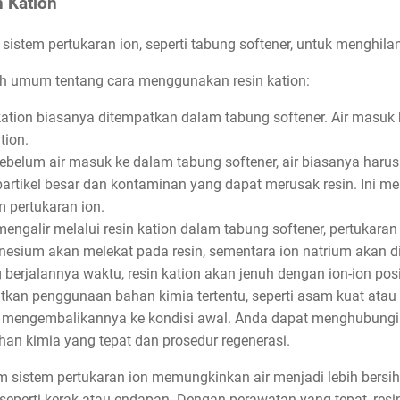
 Kation
istem pertukaran ion, seperti tabung softener, untuk menghilan
ah umum tentang cara menggunakan resin kation:
kation biasanya ditempatkan dalam tabung softener. Air masuk 
tion.
Sebelum air masuk ke dalam tabung softener, air biasanya harus d
partikel besar dan kontaminan yang dapat merusak resin. Ini 
m pertukaran ion.
mengalir melalui resin kation dalam tabung softener, pertukaran io
nesium akan melekat pada resin, sementara ion natrium akan di
 berjalannya waktu, resin kation akan jenuh dengan ion-ion posit
atkan penggunaan bahan kimia tertentu, seperti asam kuat atau
 mengembalikannya ke kondisi awal. Anda dapat menghubungi 
han kimia yang tepat dan prosedur regenerasi.
 sistem pertukaran ion memungkinkan air menjadi lebih bersih
perti kerak atau endapan. Dengan perawatan yang tepat, resi