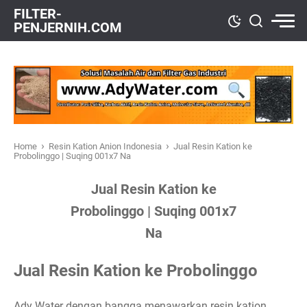
FILTER-
PENJERNIH.COM
›
›
Home
Resin Kation Anion Indonesia
Jual Resin Kation ke
Probolinggo | Suqing 001x7 Na
Jual Resin Kation ke
Probolinggo | Suqing 001x7
Na
Jual Resin Kation ke Probolinggo
Ady Water dengan bangga menawarkan resin kation