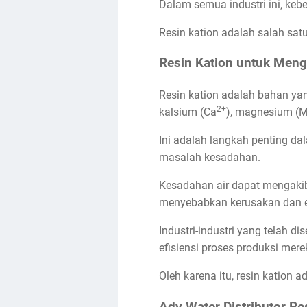
Dalam semua industri ini, keb
Resin kation adalah salah sat
Resin Kation untuk Mengh
Resin kation adalah bahan yan
2+
kalsium (Ca
), magnesium (
Ini adalah langkah penting da
masalah kesadahan.
Kesadahan air dapat mengakiba
menyebabkan kerusakan dan ef
Industri-industri yang telah 
efisiensi proses produksi mere
Oleh karena itu, resin kation
Ady Water Distributor Re