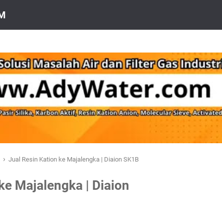
OM
›
a
Jual Resin Kation ke Majalengka | Diaion SK1B
ke Majalengka | Diaion