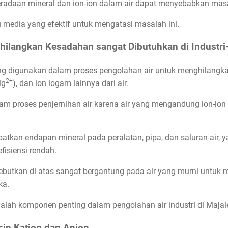
eradaan mineral dan ion-ion dalam air dapat menyebabkan masa
u media yang efektif untuk mengatasi masalah ini.
ilangkan Kesadahan sangat Dibutuhkan di Industri-I
g digunakan dalam proses pengolahan air untuk menghilangkan 
2+
Mg
), dan ion logam lainnya dari air.
lam proses penjernihan air karena air yang mengandung ion-io
tkan endapan mineral pada peralatan, pipa, dan saluran air, y
isiensi rendah.
disebutkan di atas sangat bergantung pada air yang murni untuk
ka.
 adalah komponen penting dalam pengolahan air industri di Maja
sin Kation dan Anion