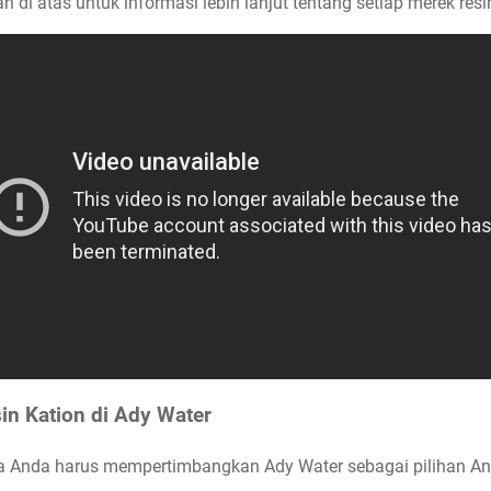
 di atas untuk informasi lebih lanjut tentang setiap merek res
in Kation di Ady Water
 Anda harus mempertimbangkan Ady Water sebagai pilihan And