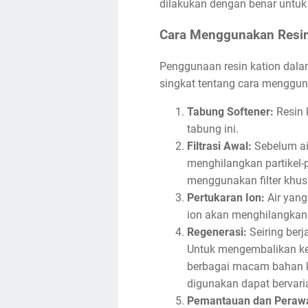
dilakukan dengan benar untuk 
Cara Menggunakan Resin
Penggunaan resin kation dalam
singkat tentang cara mengguna
Tabung Softener:
Resin 
tabung ini.
Filtrasi Awal:
Sebelum air
menghilangkan partikel-p
menggunakan filter khus
Pertukaran Ion:
Air yang 
ion akan menghilangkan i
Regenerasi:
Seiring berj
Untuk mengembalikan ke
berbagai macam bahan ki
digunakan dapat bervaria
Pemantauan dan Peraw