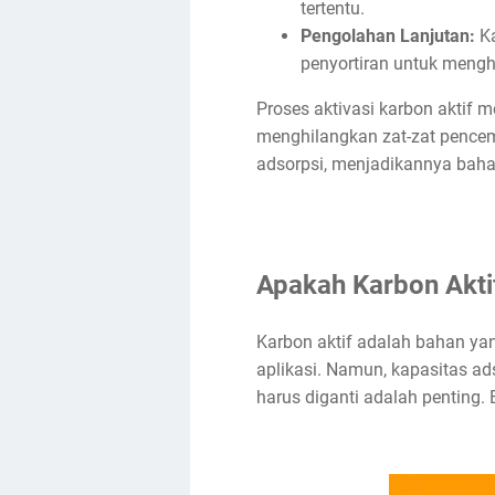
tertentu.
Pengolahan Lanjutan:
Ka
penyortiran untuk mengha
Proses aktivasi karbon aktif
menghilangkan zat-zat pencema
adsorpsi, menjadikannya baha
Apakah Karbon Akti
Karbon aktif adalah bahan ya
aplikasi. Namun, kapasitas ad
harus diganti adalah penting.