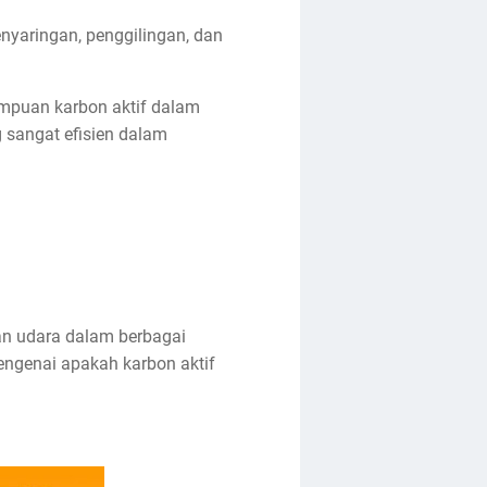
penyaringan, penggilingan, dan
ampuan karbon aktif dalam
g sangat efisien dalam
an udara dalam berbagai
mengenai apakah karbon aktif