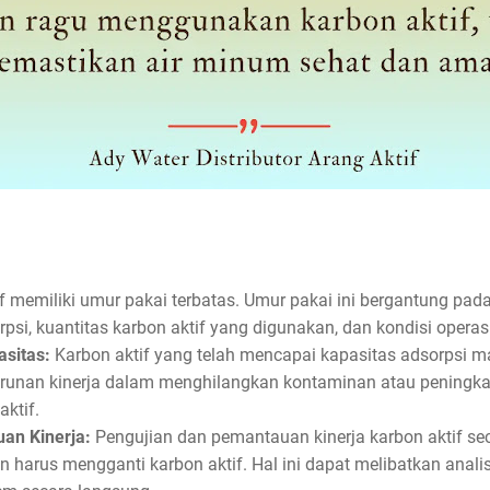
 memiliki umur pakai terbatas. Umur pakai ini bergantung pada b
si, kuantitas karbon aktif yang digunakan, dan kondisi operas
sitas:
Karbon aktif yang telah mencapai kapasitas adsorpsi 
urunan kinerja dalam menghilangkan kontaminan atau peningk
aktif.
an Kinerja:
Pengujian dan pemantauan kinerja karbon aktif s
harus mengganti karbon aktif. Hal ini dapat melibatkan analis