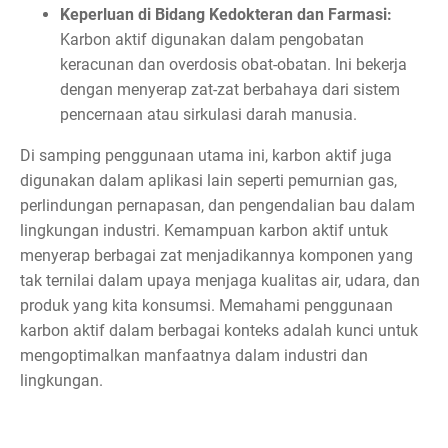
Keperluan di Bidang Kedokteran dan Farmasi:
Karbon aktif digunakan dalam pengobatan
keracunan dan overdosis obat-obatan. Ini bekerja
dengan menyerap zat-zat berbahaya dari sistem
pencernaan atau sirkulasi darah manusia.
Di samping penggunaan utama ini, karbon aktif juga
digunakan dalam aplikasi lain seperti pemurnian gas,
perlindungan pernapasan, dan pengendalian bau dalam
lingkungan industri. Kemampuan karbon aktif untuk
menyerap berbagai zat menjadikannya komponen yang
tak ternilai dalam upaya menjaga kualitas air, udara, dan
produk yang kita konsumsi. Memahami penggunaan
karbon aktif dalam berbagai konteks adalah kunci untuk
mengoptimalkan manfaatnya dalam industri dan
lingkungan.