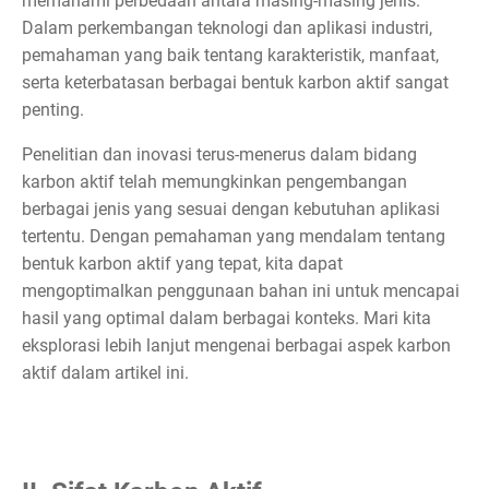
memahami perbedaan antara masing-masing jenis.
Dalam perkembangan teknologi dan aplikasi industri,
pemahaman yang baik tentang karakteristik, manfaat,
serta keterbatasan berbagai bentuk karbon aktif sangat
penting.
Penelitian dan inovasi terus-menerus dalam bidang
karbon aktif telah memungkinkan pengembangan
berbagai jenis yang sesuai dengan kebutuhan aplikasi
tertentu. Dengan pemahaman yang mendalam tentang
bentuk karbon aktif yang tepat, kita dapat
mengoptimalkan penggunaan bahan ini untuk mencapai
hasil yang optimal dalam berbagai konteks. Mari kita
eksplorasi lebih lanjut mengenai berbagai aspek karbon
aktif dalam artikel ini.