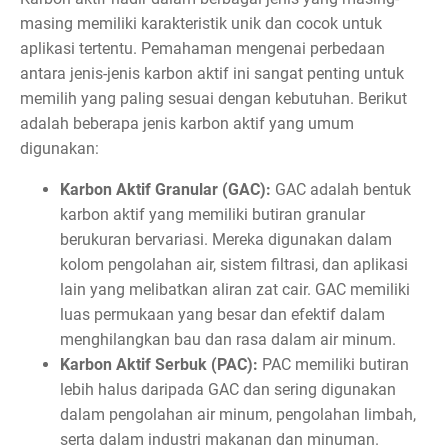
masing memiliki karakteristik unik dan cocok untuk
aplikasi tertentu. Pemahaman mengenai perbedaan
antara jenis-jenis karbon aktif ini sangat penting untuk
memilih yang paling sesuai dengan kebutuhan. Berikut
adalah beberapa jenis karbon aktif yang umum
digunakan:
Karbon Aktif Granular (GAC):
GAC adalah bentuk
karbon aktif yang memiliki butiran granular
berukuran bervariasi. Mereka digunakan dalam
kolom pengolahan air, sistem filtrasi, dan aplikasi
lain yang melibatkan aliran zat cair. GAC memiliki
luas permukaan yang besar dan efektif dalam
menghilangkan bau dan rasa dalam air minum.
Karbon Aktif Serbuk (PAC):
PAC memiliki butiran
lebih halus daripada GAC dan sering digunakan
dalam pengolahan air minum, pengolahan limbah,
serta dalam industri makanan dan minuman.