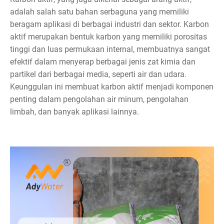
adalah salah satu bahan serbaguna yang memiliki
beragam aplikasi di berbagai industri dan sektor. Karbon
aktif merupakan bentuk karbon yang memiliki porositas
tinggi dan luas permukaan internal, membuatnya sangat
efektif dalam menyerap berbagai jenis zat kimia dan
partikel dari berbagai media, seperti air dan udara.
Keunggulan ini membuat karbon aktif menjadi komponen
penting dalam pengolahan air minum, pengolahan
limbah, dan banyak aplikasi lainnya.