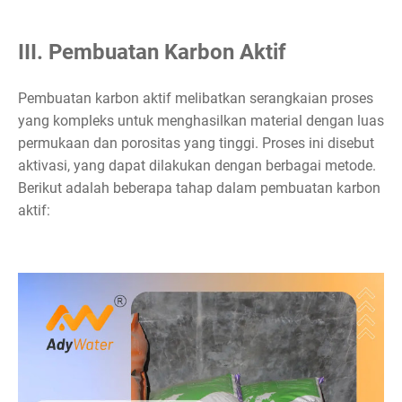
III. Pembuatan Karbon Aktif
Pembuatan karbon aktif melibatkan serangkaian proses
yang kompleks untuk menghasilkan material dengan luas
permukaan dan porositas yang tinggi. Proses ini disebut
aktivasi, yang dapat dilakukan dengan berbagai metode.
Berikut adalah beberapa tahap dalam pembuatan karbon
aktif: