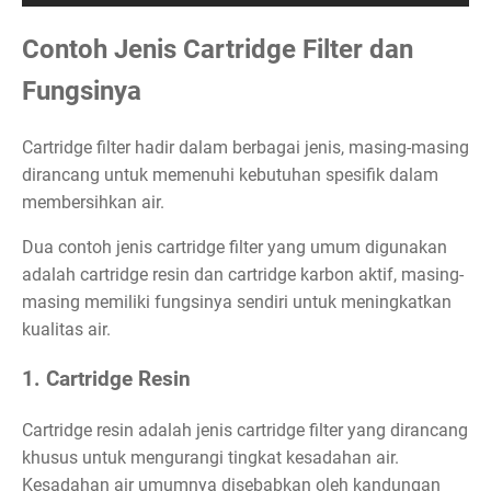
Contoh Jenis Cartridge Filter dan
Fungsinya
Cartridge filter hadir dalam berbagai jenis, masing-masing
dirancang untuk memenuhi kebutuhan spesifik dalam
membersihkan air.
Dua contoh jenis cartridge filter yang umum digunakan
adalah cartridge resin dan cartridge karbon aktif, masing-
masing memiliki fungsinya sendiri untuk meningkatkan
kualitas air.
1. Cartridge Resin
Cartridge resin adalah jenis cartridge filter yang dirancang
khusus untuk mengurangi tingkat kesadahan air.
Kesadahan air umumnya disebabkan oleh kandungan