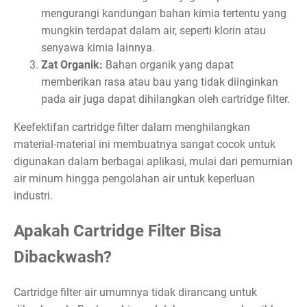
mengurangi kandungan bahan kimia tertentu yang
mungkin terdapat dalam air, seperti klorin atau
senyawa kimia lainnya.
Zat Organik:
Bahan organik yang dapat
memberikan rasa atau bau yang tidak diinginkan
pada air juga dapat dihilangkan oleh cartridge filter.
Keefektifan cartridge filter dalam menghilangkan
material-material ini membuatnya sangat cocok untuk
digunakan dalam berbagai aplikasi, mulai dari pemurnian
air minum hingga pengolahan air untuk keperluan
industri.
Apakah Cartridge Filter Bisa
Dibackwash?
Cartridge filter air umumnya tidak dirancang untuk