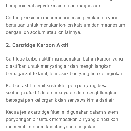
tinggi mineral seperti kalsium dan magnesium.
Cartridge resin ini mengandung resin penukar ion yang
bertujuan untuk menukar ion-ion kalsium dan magnesium
dengan ion sodium atau ion lainnya.
2. Cartridge Karbon Aktif
Cartridge karbon aktif menggunakan bahan karbon yang
diaktifkan untuk menyaring air dan menghilangkan
berbagai zat terlarut, termasuk bau yang tidak diinginkan.
Karbon aktif memiliki struktur pori-pori yang besar,
sehingga efektif dalam menyerap dan menghilangkan
berbagai partikel organik dan senyawa kimia dari air.
Kedua jenis cartridge filter ini digunakan dalam sistem
penyaringan air untuk memastikan air yang dihasilkan
memenuhi standar kualitas yang diinginkan.