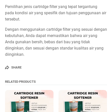
Pemilihan jenis cartridge filter yang tepat tergantung
pada kondisi air yang spesifik dan tujuan penggunaan air
tersebut.
Dengan menggunakan cartridge filter yang sesuai dengan
kebutuhan, Anda dapat memastikan bahwa air yang
Anda gunakan bersih, bebas dari bau yang tidak
diinginkan, dan sesuai dengan standar kualitas air yang
diinginkan.
SHARE
RELATED PRODUCTS