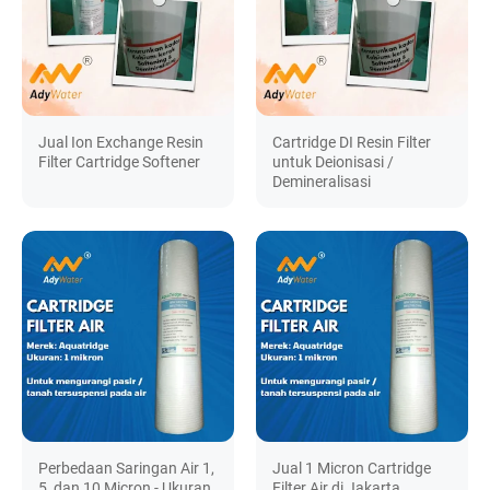
Jual Ion Exchange Resin
Cartridge DI Resin Filter
Filter Cartridge Softener
untuk Deionisasi /
Demineralisasi
Perbedaan Saringan Air 1,
Jual 1 Micron Cartridge
5, dan 10 Micron - Ukuran
Filter Air di Jakarta