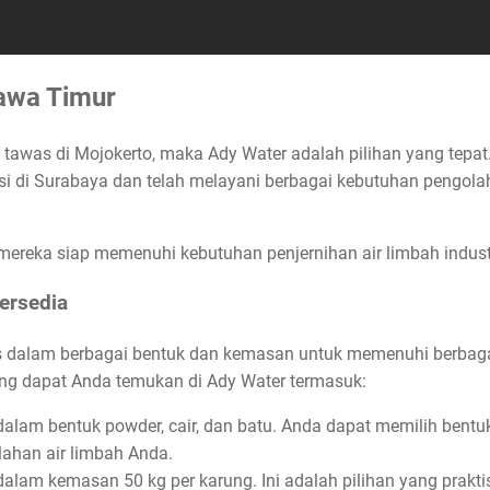
Jawa Timur
 tawas di Mojokerto, maka Ady Water adalah pilihan yang tepa
asi di Surabaya dan telah melayani berbagai kebutuhan pengolah
 mereka siap memenuhi kebutuhan penjernihan air limbah industr
ersedia
 dalam berbagai bentuk dan kemasan untuk memenuhi berbagai
ang dapat Anda temukan di Ady Water termasuk:
alam bentuk powder, cair, dan batu. Anda dapat memilih bentu
ahan air limbah Anda.
dalam kemasan 50 kg per karung. Ini adalah pilihan yang prak