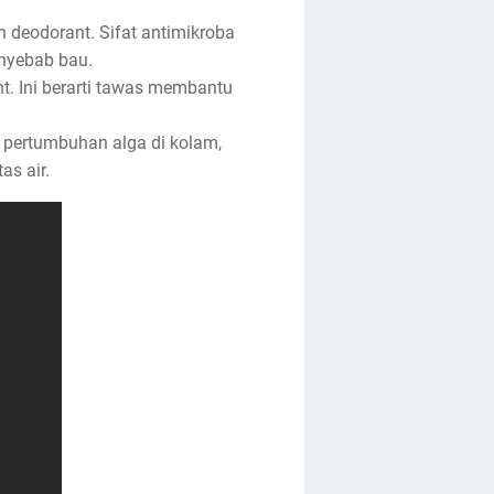
deodorant. Sifat antimikroba
nyebab bau.
t. Ini berarti tawas membantu
 pertumbuhan alga di kolam,
s air.