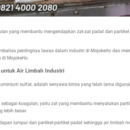
lan yang membantu mengendapkan zat-zat padat dan partikel 
membahas pentingnya tawas dalam industri di Mojokerto dan me
di Mojokerto.
untuk Air Limbah Industri
aluminium sulfat, adalah senyawa kimia yang telah lama digun
ebagai koagulan, yaitu zat yang membantu menyatukan partikel
 lebih besar.
an lumpur dan partikel-partikel padat sehingga air limbah men