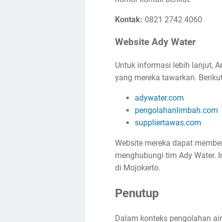
Kontak:
0821 2742 4060
Website Ady Water
Untuk informasi lebih lanjut,
yang mereka tawarkan. Beriku
adywater.com
pengolahanlimbah.com
suppliertawas.com
Website mereka dapat memberik
menghubungi tim Ady Water. 
di Mojokerto.
Penutup
Dalam konteks pengolahan air 