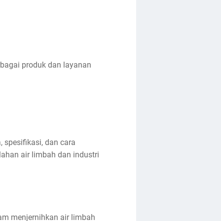
erbagai produk dan layanan
 spesifikasi, dan cara
an air limbah dan industri
lam menjernihkan air limbah