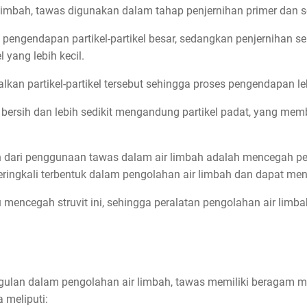
limbah, tawas digunakan dalam tahap penjernihan primer dan s
 pengendapan partikel-partikel besar, sedangkan penjernihan s
 yang lebih kecil.
 partikel-partikel tersebut sehingga proses pengendapan lebi
h bersih dan lebih sedikit mengandung partikel padat, yang me
dari penggunaan tawas dalam air limbah adalah mencegah pemb
ringkali terbentuk dalam pengolahan air limbah dan dapat me
ncegah struvit ini, sehingga peralatan pengolahan air limba
gulan dalam pengolahan air limbah, tawas memiliki beragam m
a meliputi: