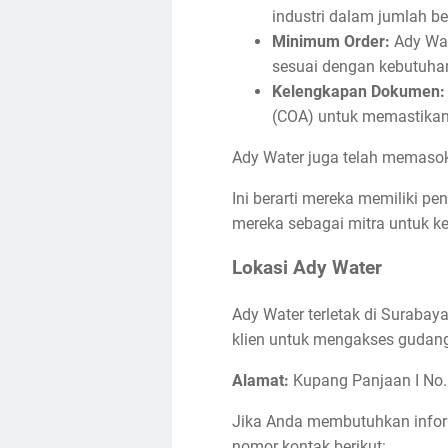
industri dalam jumlah be
Minimum Order:
Ady Wat
sesuai dengan kebutuha
Kelengkapan Dokumen:
(COA) untuk memastikan
Ady Water juga telah memasok 
Ini berarti mereka memiliki 
mereka sebagai mitra untuk k
Lokasi Ady Water
Ady Water terletak di Suraba
klien untuk mengakses gudang
Alamat:
Kupang Panjaan I No.1
Jika Anda membutuhkan inform
nomor kontak berikut: