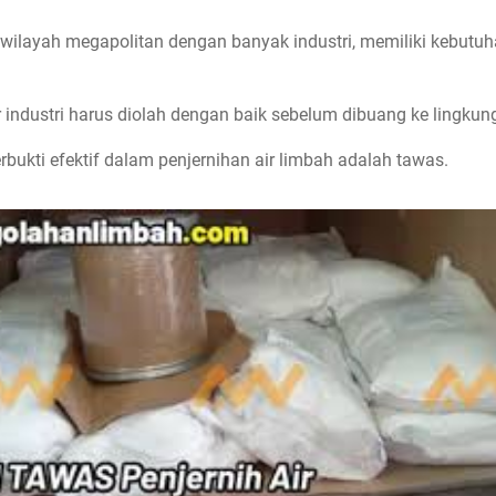
 wilayah megapolitan dengan banyak industri, memiliki kebutuh
r industri harus diolah dengan baik sebelum dibuang ke lingkun
erbukti efektif dalam penjernihan air limbah adalah tawas.