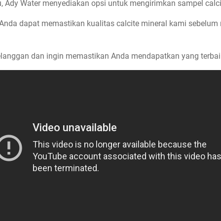
itu, Ady Water menyediakan opsi untuk mengirimkan sampel calc
Anda dapat memastikan kualitas calcite mineral kami sebelu
elanggan dan ingin memastikan Anda mendapatkan yang terbai