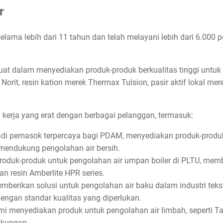
r
 selama lebih dari 11 tahun dan telah melayani lebih dari 6.000 
uat dalam menyediakan produk-produk berkualitas tinggi untuk
k Norit, resin kation merek Thermax Tulsion, pasir aktif lokal me
 kerja yang erat dengan berbagai pelanggan, termasuk:
di pemasok terpercaya bagi PDAM, menyediakan produk-produk se
k mendukung pengolahan air bersih.
roduk-produk untuk pengolahan air umpan boiler di PLTU, m
n resin Amberlite HPR series.
berikan solusi untuk pengolahan air baku dalam industri teks
engan standar kualitas yang diperlukan.
i menyediakan produk untuk pengolahan air limbah, seperti 
gkungan.