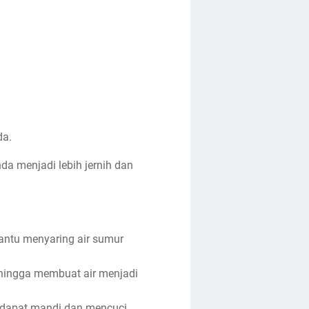
da.
da menjadi lebih jernih dan
bantu menyaring air sumur
ehingga membuat air menjadi
a dapat mandi dan mencuci