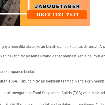
nya memiliki akses ke air bersih dan berkualitas di rumah An
kan paket filter air terbaik yang dapat memastikan air sumur An
en-komponen berikut:
kuran 1054:
Tabung filter air berkualitas tinggi yang akan mem
untuk mengurangi Total Suspended Solids (TSS) dalam air, s
 kami efektif menyerap bau tak sedap dalam air, sehingga And