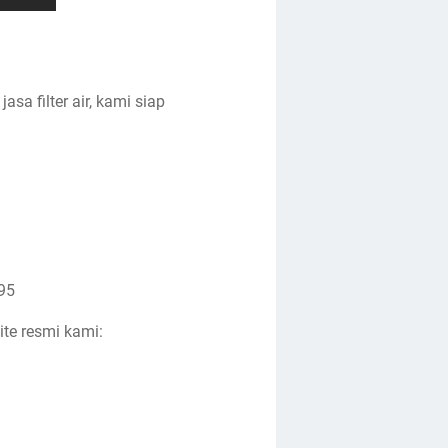
a filter air, kami siap
95
te resmi kami: