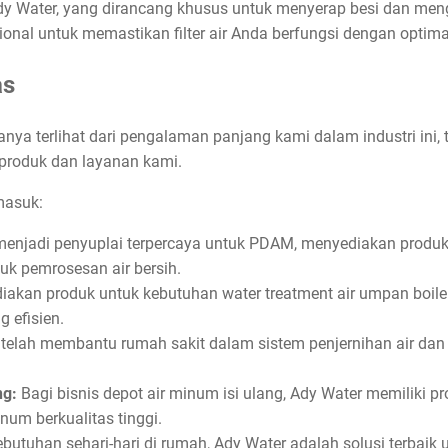
Ady Water, yang dirancang khusus untuk menyerap besi dan meng
ional untuk memastikan filter air Anda berfungsi dengan optima
as
ya terlihat dari pengalaman panjang kami dalam industri ini, te
produk dan layanan kami.
masuk:
enjadi penyuplai terpercaya untuk PDAM, menyediakan produk s
tuk pemrosesan air bersih.
akan produk untuk kebutuhan water treatment air umpan boile
g efisien.
telah membantu rumah sakit dalam sistem penjernihan air dan U
ng:
Bagi bisnis depot air minum isi ulang, Ady Water memiliki 
num berkualitas tinggi.
butuhan sehari-hari di rumah, Ady Water adalah solusi terbaik 