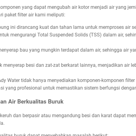
komponen yang dapat mengubah air kotor menjadi air yang jer
aket filter air kami meliputi:
abung ini dirancang kuat dan tahan lama untuk memproses air se
 untuk mengurangi Total Suspended Solids (TSS) dalam air, seh
 menyerap bau yang mungkin terdapat dalam air, sehingga air 
uk menyerap besi dan zat-zat berkarat lainnya, menjadikan air l
r: Ady Water tidak hanya menyediakan komponen-komponen filter ai
si yang profesional untuk memastikan sistem berfungsi dengan
n Air Berkualitas Buruk
eruh dan berpasir atau mengandung besi dan karat dapat mem
a.
ualitas buruk dapat menyebabkan masalah berikut: