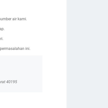
umber air kami.
ap.
i.
 permasalahan ini.
arat 40195