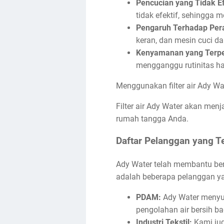
Pencucian yang Tidak Ef
tidak efektif, sehingga 
Pengaruh Terhadap Pera
keran, dan mesin cuci d
Kenyamanan yang Terp
mengganggu rutinitas h
Menggunakan filter air Ady Wa
Filter air Ady Water akan menj
rumah tangga Anda.
Daftar Pelanggan yang 
Ady Water telah membantu berb
adalah beberapa pelanggan y
PDAM:
Ady Water menyupl
pengolahan air bersih b
Industri Tekstil:
Kami jug