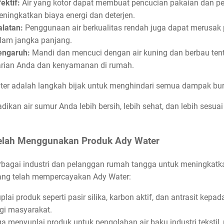
ektif:
Air yang kotor dapat membuat pencucian pakaian dan p
meningkatkan biaya energi dan deterjen.
latan:
Penggunaan air berkualitas rendah juga dapat merusak p
alam jangka panjang.
engaruh:
Mandi dan mencuci dengan air kuning dan berbau tent
arian Anda dan kenyamanan di rumah.
ter adalah langkah bijak untuk menghindari semua dampak buru
adikan air sumur Anda lebih bersih, lebih sehat, dan lebih sesu
Telah Menggunakan Produk Ady Water
agai industri dan pelanggan rumah tangga untuk meningkatkan 
ang telah mempercayakan Ady Water:
ai produk seperti pasir silika, karbon aktif, dan antrasit k
agi masyarakat.
a menyuplai produk untuk pengolahan air baku industri tekstil