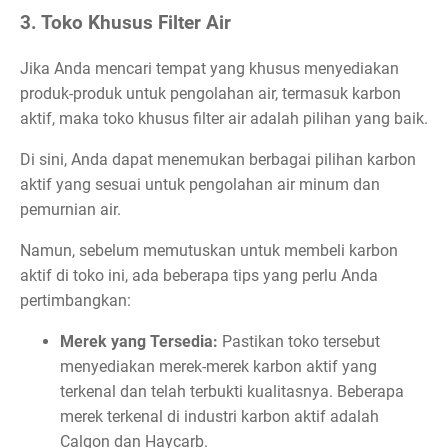
3. Toko Khusus Filter Air
Jika Anda mencari tempat yang khusus menyediakan
produk-produk untuk pengolahan air, termasuk karbon
aktif, maka toko khusus filter air adalah pilihan yang baik.
Di sini, Anda dapat menemukan berbagai pilihan karbon
aktif yang sesuai untuk pengolahan air minum dan
pemurnian air.
Namun, sebelum memutuskan untuk membeli karbon
aktif di toko ini, ada beberapa tips yang perlu Anda
pertimbangkan:
Merek yang Tersedia:
Pastikan toko tersebut
menyediakan merek-merek karbon aktif yang
terkenal dan telah terbukti kualitasnya. Beberapa
merek terkenal di industri karbon aktif adalah
Calgon dan Haycarb.