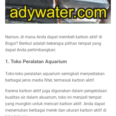
Namun, di mana Anda dapat membeli karbon aktif di
Bogor? Berikut adalah beberapa pilihan tempat yang
dapat Anda pertimbangkan:
1. Toko Peralatan Aquarium
Toko-toko peralatan aquarium seringkali menyediakan
berbagai jenis media filter, termasuk karbon aktif.
Karena karbon aktif juga digunakan dalam pengelolaan
kualitas air dalam akuarium, toko ini menjadi tempat
yang mungkin untuk mencari karbon aktif. Anda dapat
menemukan berbagai merek dan ukuran karbon aktif di