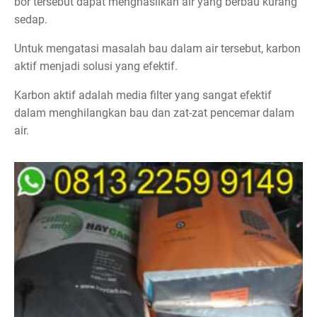
bor tersebut dapat menghasilkan air yang berbau kurang
sedap.
Untuk mengatasi masalah bau dalam air tersebut, karbon
aktif menjadi solusi yang efektif.
Karbon aktif adalah media filter yang sangat efektif
dalam menghilangkan bau dan zat-zat pencemar dalam
air.