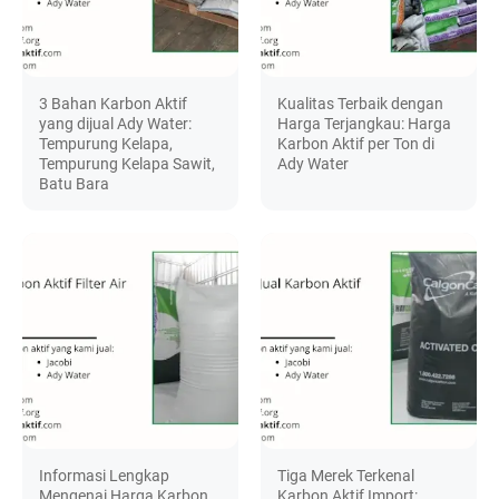
3 Bahan Karbon Aktif
Kualitas Terbaik dengan
yang dijual Ady Water:
Harga Terjangkau: Harga
Tempurung Kelapa,
Karbon Aktif per Ton di
Tempurung Kelapa Sawit,
Ady Water
Batu Bara
Informasi Lengkap
Tiga Merek Terkenal
Mengenai Harga Karbon
Karbon Aktif Import: