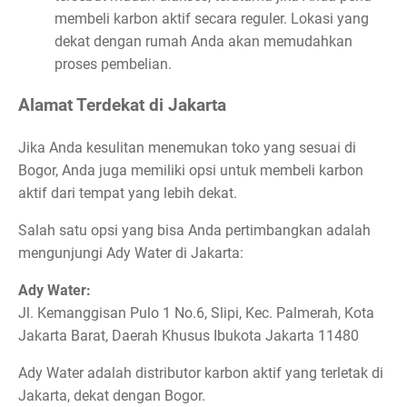
membeli karbon aktif secara reguler. Lokasi yang
dekat dengan rumah Anda akan memudahkan
proses pembelian.
Alamat Terdekat di Jakarta
Jika Anda kesulitan menemukan toko yang sesuai di
Bogor, Anda juga memiliki opsi untuk membeli karbon
aktif dari tempat yang lebih dekat.
Salah satu opsi yang bisa Anda pertimbangkan adalah
mengunjungi Ady Water di Jakarta:
Ady Water:
Jl. Kemanggisan Pulo 1 No.6, Slipi, Kec. Palmerah, Kota
Jakarta Barat, Daerah Khusus Ibukota Jakarta 11480
Ady Water adalah distributor karbon aktif yang terletak di
Jakarta, dekat dengan Bogor.