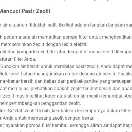
encuci Pasir Zeolit
er air akuarium tidaklah sulit. Berikut adalah langkah-langkah y
 pertama adalah mematikan pompa filter untuk menghentikan alir
membersihkan zeolit dengan lebih efektif.
lit dari kompartemen filter atau tempat di mana zeolit ditempa
turan filter Anda.
Gunakan air bersih untuk membilas pasir zeolit. Anda dapat m
elalui zeolit atau menggunakan ember dengan air bersih. Pasti
enar-benar bersih dan bebas dari partikel-partikel yang tersuspen
at membilas, perhatikan apakah zeolit terlihat bersih dan apakah
r zeolit masih terlihat kotor atau aliran air masih terhambat, 
mempertimbangkan penggantian zeolit.
ter:
Setelah zeolit bersih, kembalikan ke tempatnya dalam filter
ter Anda untuk memasang zeolit dengan benar.
ir, nyalakan pompa filter kembali sehingga aliran air dapat ber