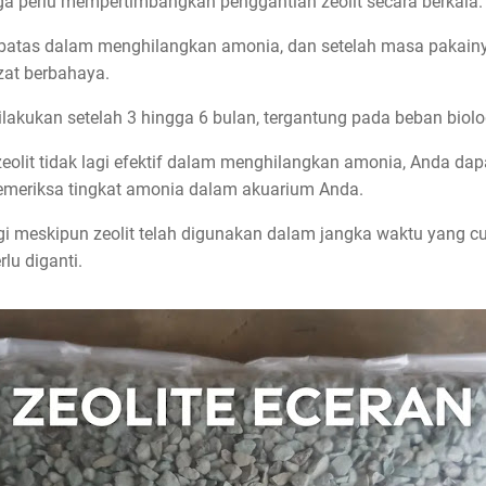
uga perlu mempertimbangkan penggantian zeolit secara berkala.
rbatas dalam menghilangkan amonia, dan setelah masa pakainya 
zat berbahaya.
ilakukan setelah 3 hingga 6 bulan, tergantung pada beban bio
eolit tidak lagi efektif dalam menghilangkan amonia, Anda da
emeriksa tingkat amonia dalam akuarium Anda.
ggi meskipun zeolit telah digunakan dalam jangka waktu yang c
lu diganti.