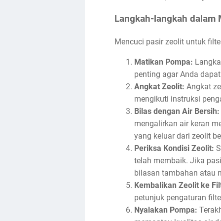
Langkah-langkah dalam M
Mencuci pasir zeolit untuk filt
Matikan Pompa:
Langkah
penting agar Anda dapat 
Angkat Zeolit:
Angkat zeo
mengikuti instruksi penga
Bilas dengan Air Bersih:
mengalirkan air keran m
yang keluar dari zeolit b
Periksa Kondisi Zeolit:
Sa
telah membaik. Jika pasi
bilasan tambahan atau 
Kembalikan Zeolit ke Fil
petunjuk pengaturan fil
Nyalakan Pompa:
Terakh