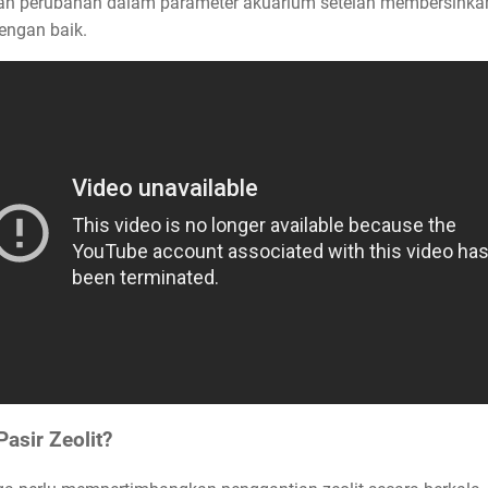
dan perubahan dalam parameter akuarium setelah membersihkan
engan baik.
asir Zeolit?