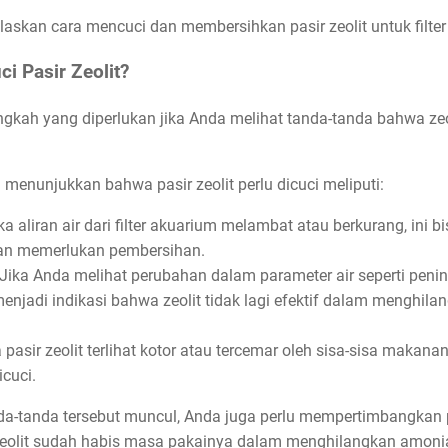
laskan cara mencuci dan membersihkan pasir zeolit untuk filter
i Pasir Zeolit?
angkah yang diperlukan jika Anda melihat tanda-tanda bahwa zeo
enunjukkan bahwa pasir zeolit perlu dicuci meliputi:
ka aliran air dari filter akuarium melambat atau berkurang, ini 
dan memerlukan pembersihan.
Jika Anda melihat perubahan dalam parameter air seperti pening
 menjadi indikasi bahwa zeolit tidak lagi efektif dalam menghil
 pasir zeolit terlihat kotor atau tercemar oleh sisa-sisa makanan
icuci.
nda-tanda tersebut muncul, Anda juga perlu mempertimbangkan p
a zeolit sudah habis masa pakainya dalam menghilangkan amoni