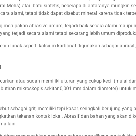
al Mohs) atau batu sintetis, beberapa di antaranya mungkin sec
cara alami, tetapi tidak dapat disebut mineral karena tidak terb
g merupakan abrasive umum, terjadi baik secara alami maupun d
ang terjadi secara alami tetapi sekarang lebih umum diproduksi
bih lunak seperti kalsium karbonat digunakan sebagai abrasif,
)
ancurkan atau sudah memiliki ukuran yang cukup kecil (mulai da
 butiran mikroskopis sekitar 0,001 mm dalam diameter) untu
but sebagai grit, memiliki tepi kasar, seringkali berujung yan
atkan tekanan kontak lokal. Abrasif dan bahan yang akan dik
ma lain.