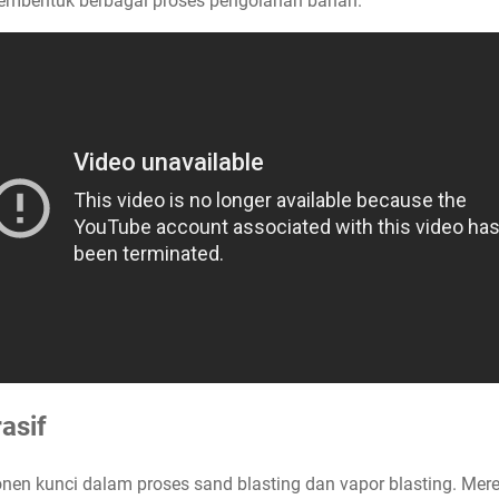
membentuk berbagai proses pengolahan bahan.
asif
onen kunci dalam proses sand blasting dan vapor blasting. Mer