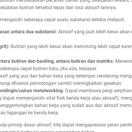
 butiran menyebabkan pecahan bahan yang dikerjakan terkikis,
babkan butiran tersebut lepas dari sisa abrasif lainnya.
engaruhi seberapa cepat suatu substansi terkikis meliputi:
san antara dua substansi:
Abrasif yang jauh lebih keras akan
rit):
Butiran yang lebih besar akan memotong lebih cepat kare
ntara butiran dan backing, antara butiran dan matriks:
Menentu
 seberapa cepat butiran baru, jika ada, terpapar.
asif yang aus dan bahan kerja yang terlempar cenderung mengis
rangi efisiensi pemotongan sambil meningkatkan gesekan.
ndingin/cairan metalworking:
Dapat membawa pergi serpihan 
dapat memengaruhi sifat fisik benda kerja atau abrasif), men
 menggantungkan bahan kerja yang sudah aus dan abrasif memu
kan tegangan ke benda kerja.
-prinsip dasar abrasif, kita dapat mengapresiasi peran penti