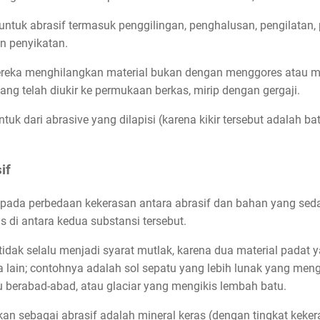
uk abrasif termasuk penggilingan, penghalusan, pengilatan,
n penyikatan.
 mereka menghilangkan material bukan dengan menggores atau m
ng telah diukir ke permukaan berkas, mirip dengan gergaji.
ntuk dari abrasive yang dilapisi (karena kikir tersebut adalah b
if
ada perbedaan kekerasan antara abrasif dan bahan yang sedan
s di antara kedua substansi tersebut.
dak selalu menjadi syarat mutlak, karena dua material padat 
lain; contohnya adalah sol sepatu yang lebih lunak yang meng
 berabad-abad, atau glaciar yang mengikis lembah batu.
n sebagai abrasif adalah mineral keras (dengan tingkat kekera