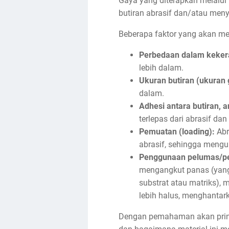
Gaya yang diterapkan melalui
butiran abrasif dan/atau menye
Beberapa faktor yang akan mem
Perbedaan dalam kekera
lebih dalam.
Ukuran butiran (ukuran g
dalam.
Adhesi antara butiran, a
terlepas dari abrasif dan
Pemuatan (loading):
Abr
abrasif, sehingga mengu
Penggunaan pelumas/pe
mengangkut panas (yang 
substrat atau matriks),
lebih halus, menghantar
Dengan pemahaman akan prinsip