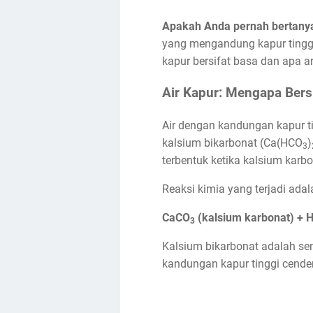
Apakah Anda pernah bertanya
yang mengandung kapur tinggi 
kapur bersifat basa dan apa art
Air Kapur: Mengapa Bers
Air dengan kandungan kapur ti
kalsium bikarbonat (Ca(HCO
)
3
terbentuk ketika kalsium karb
Reaksi kimia yang terjadi adal
CaCO
(kalsium karbonat) + 
3
Kalsium bikarbonat adalah sen
kandungan kapur tinggi cender