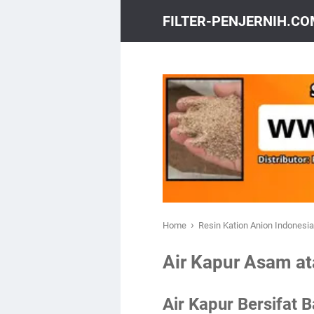
FILTER-PENJERNIH.C
›
Home
Resin Kation Anion Indonesi
Air Kapur Asam a
Air Kapur Bersifat 