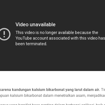
 karena kandungan kalsium bikarbonat yang larut dalam air.
Ti
puan kalsium bikarbonat dalam menetralkan asam, menjadikan air