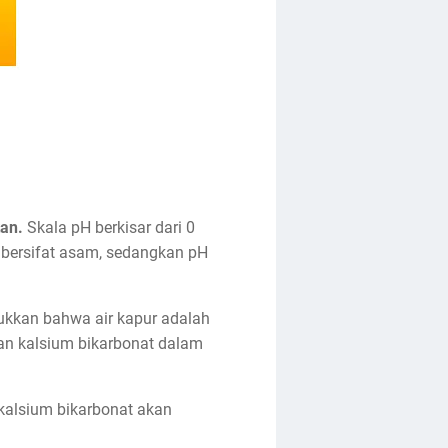
an.
Skala pH berkisar dari 0
n bersifat asam, sedangkan pH
njukkan bahwa air kapur adalah
an kalsium bikarbonat dalam
 kalsium bikarbonat akan