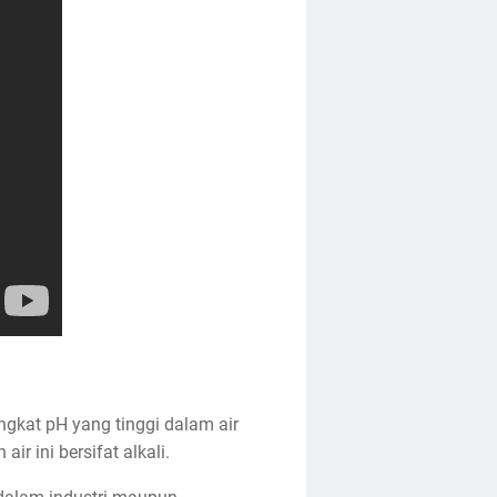
ngkat pH yang tinggi dalam air
 ini bersifat alkali.