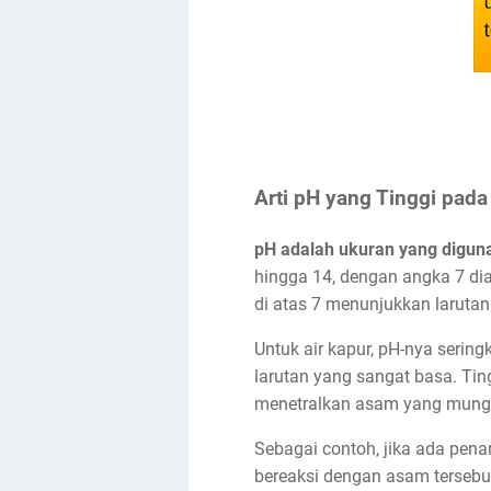
Arti pH yang Tinggi pada
pH adalah ukuran yang digun
hingga 14, dengan angka 7 dia
di atas 7 menunjukkan larutan 
Untuk air kapur, pH-nya sering
larutan yang sangat basa. Ti
menetralkan asam yang mungk
Sebagai contoh, jika ada pena
bereaksi dengan asam terseb