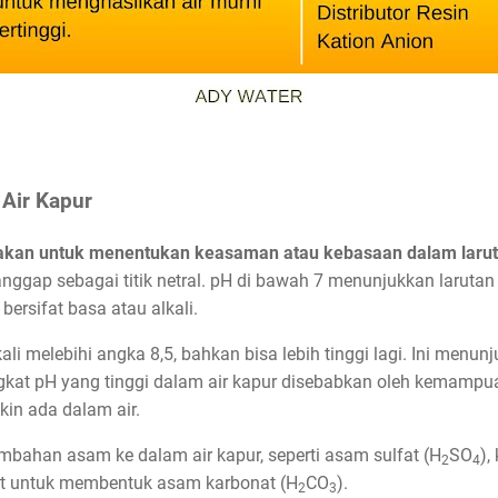
 Air Kapur
akan untuk menentukan keasaman atau kebasaan dalam larut
nggap sebagai titik netral. pH di bawah 7 menunjukkan laruta
bersifat basa atau alkali.
kali melebihi angka 8,5, bahkan bisa lebih tinggi lagi. Ini menu
ngkat pH yang tinggi dalam air kapur disebabkan oleh kemampu
in ada dalam air.
mbahan asam ke dalam air kapur, seperti asam sulfat (H
SO
),
2
4
ut untuk membentuk asam karbonat (H
CO
).
2
3