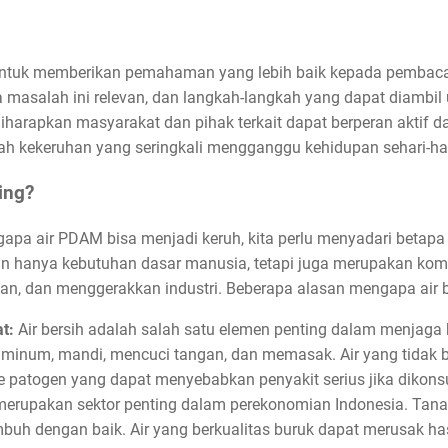
ah untuk memberikan pemahaman yang lebih baik kepada pemba
 masalah ini relevan, dan langkah-langkah yang dapat diambi
harapkan masyarakat dan pihak terkait dapat berperan aktif d
 kekeruhan yang seringkali mengganggu kehidupan sehari-har
ing?
a air PDAM bisa menjadi keruh, kita perlu menyadari betapa 
ukan hanya kebutuhan dasar manusia, tetapi juga merupakan ko
an, dan menggerakkan industri. Beberapa alasan mengapa air b
t:
Air bersih adalah salah satu elemen penting dalam menjaga
inum, mandi, mencuci tangan, dan memasak. Air yang tidak 
 patogen yang dapat menyebabkan penyakit serius jika dikons
merupakan sektor penting dalam perekonomian Indonesia. Tan
mbuh dengan baik. Air yang berkualitas buruk dapat merusak h