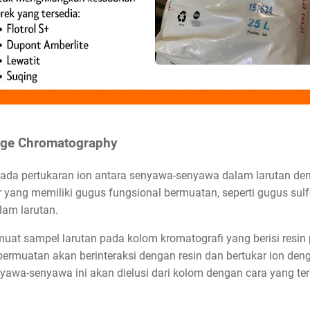
ange Chromatography
pada pertukaran ion antara senyawa-senyawa dalam larutan den
imer yang memiliki gugus fungsional bermuatan, seperti gugus s
lam larutan.
uat sampel larutan pada kolom kromatografi yang berisi resin
muatan akan berinteraksi dengan resin dan bertukar ion denga
enyawa-senyawa ini akan dielusi dari kolom dengan cara yang t