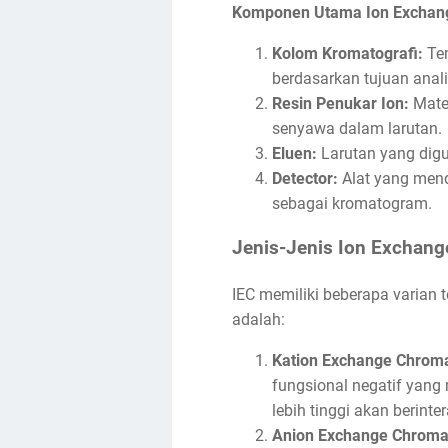
Komponen Utama Ion Exchan
Kolom Kromatografi:
Tem
berdasarkan tujuan anali
Resin Penukar Ion:
Mate
senyawa dalam larutan.
Eluen:
Larutan yang digu
Detector:
Alat yang mend
sebagai kromatogram.
Jenis-Jenis Ion Exchan
IEC memiliki beberapa varian t
adalah:
Kation Exchange Chroma
fungsional negatif yang
lebih tinggi akan berinte
Anion Exchange Chroma