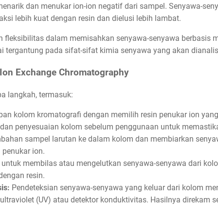
 menarik dan menukar ion-ion negatif dari sampel. Senyawa-se
raksi lebih kuat dengan resin dan dielusi lebih lambat.
an fleksibilitas dalam memisahkan senyawa-senyawa berbasis
i tergantung pada sifat-sifat kimia senyawa yang akan dianalis
Ion Exchange Chromatography
pa langkah, termasuk:
pan kolom kromatografi dengan memilih resin penukar ion yang 
dan penyesuaian kolom sebelum penggunaan untuk memastikan
ahan sampel larutan ke dalam kolom dan membiarkan seny
n penukar ion.
untuk membilas atau mengelutkan senyawa-senyawa dari kolo
dengan resin.
is:
Pendeteksian senyawa-senyawa yang keluar dari kolom men
 ultraviolet (UV) atau detektor konduktivitas. Hasilnya direka