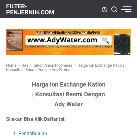
FILTER-
PENJERNIH.COM
›
›
Home
Resin Kation Anion Indonesia
Harga Ion Exchange Kation |
Konsultasi Resmi Dengan Ady Water
Harga Ion Exchange Kation
| Konsultasi Resmi Dengan
Ady Water
Silakan Bisa Klik Daftar Isi:
Pendahuluan