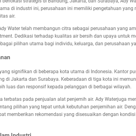
 berlokasi strategis di Bandung, Jakarta, dan Surabaya, Ady Wat
ama di industri ini, perusahaan ini memiliki pengetahuan yan
as air.
, Ady Water telah membangun citra sebagai perusahaan yang 
tment. Dedikasi terhadap kualitas air bersih dan upaya untuk 
agai pilihan utama bagi individu, keluarga, dan perusahaan ya
anan
yang signifikan di beberapa kota utama di Indonesia. Kantor pu
ng di Jakarta dan Surabaya. Keberadaan di tiga kota ini memu
ih luas dan responsif kepada pelanggan di berbagai wilayah.
 terbatas pada penjualan alat penjernih air. Ady Waterjuga me
tang pilihan yang tepat untuk kebutuhan penjernihan air. Deng
at memberikan rekomendasi yang disesuaikan dengan kondisi d
am Industri