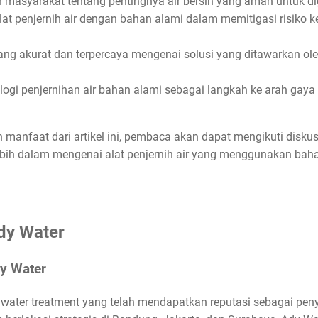
masyarakat tentang pentingnya air bersih yang aman untuk d
at penjernih air dengan bahan alami dalam memitigasi risiko k
ng akurat dan terpercaya mengenai solusi yang ditawarkan o
ogi penjernihan air bahan alami sebagai langkah ke arah gaya 
anfaat dari artikel ini, pembaca akan dapat mengikuti diskus
ih dalam mengenai alat penjernih air yang menggunakan baha
Ady Water
dy Water
water treatment yang telah mendapatkan reputasi sebagai peny