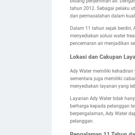
bidang penjernihan air. Dengan
tahun 2012. Sebagai pelaku ut
dan permasalahan dalam kualit
Dalam 11 tahun sejak berdiri
menyediakan solusi water trea
pencemaran air menjadikan seb
Lokasi dan Cakupan Lay
Ady Water memiliki kehadiran 
sementara juga memiliki caba
menyediakan layanan yang leb
Layanan Ady Water tidak hanya
berharga kepada pelanggan ten
berpengalaman, Ady Water dap
pelanggan.
Pengalaman 11 Tahun dal