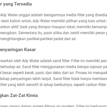
r yang Tersedia
dy Water unggul adalah beragamnya media filter yang disediak
ngga resin kation anion, Ady Water memiliki pilihan yang luas unt
r karbon aktif, baik yang diimpor maupun lokal, memiliki kem
erugikan. Sementara itu, pasir silika dan zeolit memiliki peran
menghilangkan partikel-partikel padat dari air.
Penyaringan Kasar
tawarkan oleh Ady Water adalah sand filter. Filter ini memiliki p
erhadap air. Sand filter menggunakan media berupa lapisan pas
l besar seperti kerak, pasir, dan debu dari air. Proses ini mer
tahap penyaringan lebih lanjut. Sand filter tidak hanya memban
lter yang lebih sensitif di tahap berikutnya, seperti carbon filter.
gkan Zat-Zat Kimia
nen utama dalam sistem filtrasi air modern. Filter ini berfungs