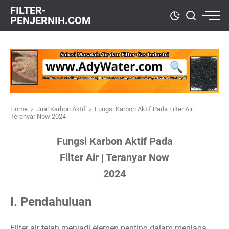
FILTER-
PENJERNIH.COM
›
›
Home
Jual Karbon Aktif
Fungsi Karbon Aktif Pada Filter Air |
Teranyar Now 2024
Fungsi Karbon Aktif Pada
Filter Air | Teranyar Now
2024
I. Pendahuluan
Filter air telah menjadi elemen penting dalam menjaga